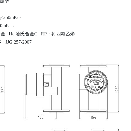
爆型
η<250mPa.s
0mPa.s
合金
H
c
:哈氏合金C
RP：
衬四氟乙烯
5 JJG 257-2007