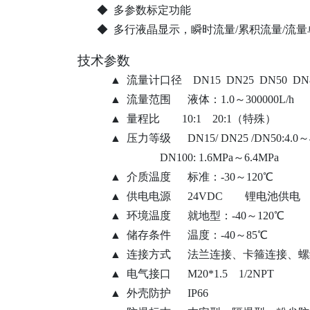
◆ 多参数标定功能
◆ 多行液晶显示，瞬时流量/累积流量/流量
技术参数
▲
流量计口径
DN15 DN25 DN50 DN
▲
流量范围
液体：
1.0～300000L
▲ 量程比 10:1 20:1（特殊）
▲ 压力等级 DN15
/
DN25
/
DN50:4.0
DN100: 1.6MPa～6.4MPa
▲ 介质温度 标准：-30～120℃
▲ 供电电源 24VDC 锂电池供电 2
▲ 环境温度 就地型：-40～120
▲ 储存条件 温度：-40～85℃
▲ 连接方式 法兰连接、卡箍连接、螺
▲ 电气接口 M20*1.5
1/2
NPT
▲ 外壳防护 IP6
6