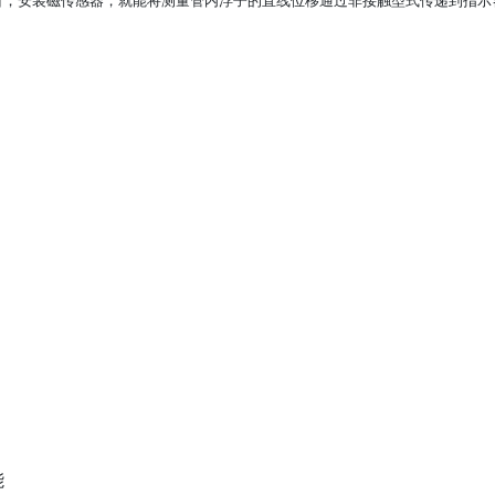
面，安装磁传感器，就能将测量管内浮子的直线位移通过非接触型式传递到指示
量
能