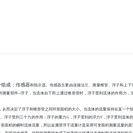
分组成：传感器
和指示器。传感器主要由连接法兰、测量椎管、浮子和上下
的测量部件
--浮
子，当流体自下而上通过锥形管时，浮子受到流体的作用力，
，从而决定了浮子和
锥形管之间环形面积的大小。当流体的流量保持在某一个
定。浮子
受到三个力的作用：浮子的重力
G，浮子受到的浮力F，浮子受
到流体
环形面积的瞬时流体流量，所以金属管浮子流量计是采用可变面积测量流量的原