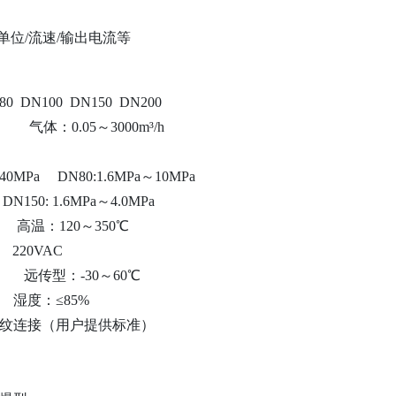
单位/
流速
/输出电流等
80 DN100 DN150 DN200
/h
气体：
0.05～3000m³/h
～40MPa DN80:1.6MPa～10MPa
DN150: 1.6MPa～4.0MPa
高温：
120～350℃
20VAC
℃
远传型：
-30～60℃
湿度：
≤
8
5%
纹连接（用户提供标准）