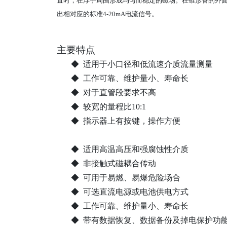
置时，在浮子周围形成均匀而稳定的磁场。在锥形管的外
出相对应的标准
4-20mA电流信号。
主要特点
◆ 适用于小口径和低流速介质流量测
◆ 工作可靠、维护量小、寿命长
◆ 对于直管段要求不高
◆ 较宽的量程比10:1
◆ 指示器上有按键，操作方便
◆ 适用高温高压和强腐蚀性介质
◆ 非接触式磁耦合传动
◆ 可用于易燃、易爆危险场合
◆ 可选直流电源或电池供电方式
◆ 工作可靠、维护量小、寿命长
◆ 带
有
数据恢复、数据备份及掉电保护功