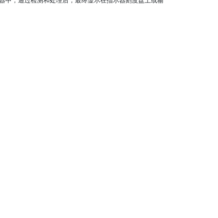
器中，通过检测和处理后，最终显示在指示器刻度盘上或输