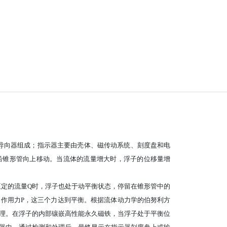
导
向器组成；指示器主要由壳体、磁传动系统、刻度盘和电
沿锥形管向上移动。当流体的流量增大时，浮子的位移量增
恒定
的流量
Q时，浮子也处于动平衡状态，停留在锥形管中的
的作用力
P，这三个力达到平衡。根据流体动力学的伯努利方
理。
在浮子的内部镶嵌高性能永久磁铁，当浮子处于平衡位