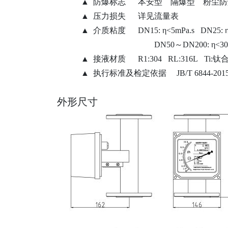
▲ 防爆标志 本安型 隔爆型
粉尘防
▲ 压力损失 详见流量表
▲
介质粘度
DN15:
η<5mPa.s DN25: 
DN50～DN200: η<30
▲ 接液材质 R1:304
RL:316L
Ti:钛
▲
执行标准及检定依据
JB/T 6844-201
外形尺寸