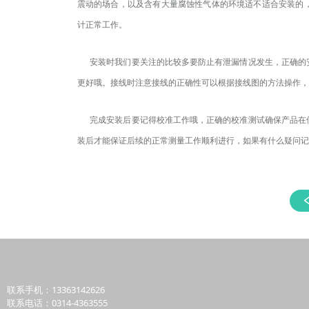
震动的场合，以及含有大量腐蚀性气体的环境
适不适合安装的
计正常工作。
安装时我们要关注的比较多要
防止有泄漏情况发生，正确的
更好哦
。
接线时注意接线的正确性可以根据接线图的方法操作，
完成安装后要记得校准工作哦，正确的校准测试确保产品在使
装后才能保证后续的正常测量工作顺利进行，如果有什么疑问记
联系手机：13363142626
联系电话：0314-4363555